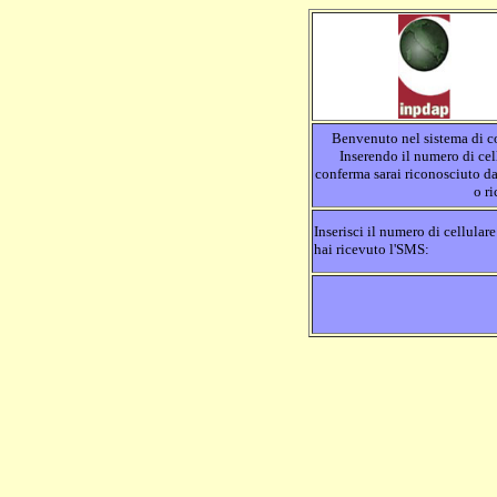
Benvenuto nel sistema di c
Inserendo il numero di cel
conferma sarai riconosciuto da
o r
Inserisci il numero di cellular
hai ricevuto l'SMS: